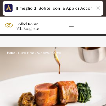
Il meglio di Sofitel con la App di Accor
Sofitel Rome
Villa Borghese
Filtra:
Home
LUSSO, ELEGANZA E ROMANTICISMO