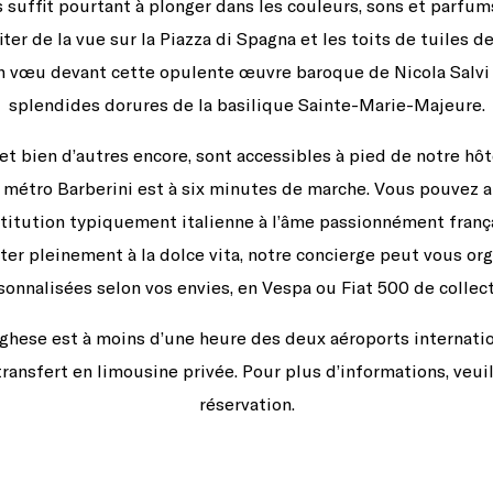
ffit pourtant à plonger dans les couleurs, sons et parfums
er de la vue sur la Piazza di Spagna et les toits de tuiles de 
un vœu devant cette opulente œuvre baroque de Nicola Salvi e
splendides dorures de la basilique Sainte-Marie-Majeure.
t bien d’autres encore, sont accessibles à pied de notre hô
de métro Barberini est à six minutes de marche. Vous pouvez a
nstitution typiquement italienne à l’âme passionnément franç
er pleinement à la dolce vita, notre concierge peut vous org
sonnalisées selon vos envies, en Vespa ou Fiat 500 de collect
orghese est à moins d’une heure des deux aéroports interna
ransfert en limousine privée. Pour plus d’informations, veui
réservation.